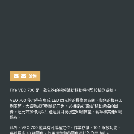
洽詢
Fife VEO 700 是一款先進的視頻輔助移動幅材監控檢測系統。
VEO 700 使用帶有集成 LED 閃光燈的攝像頭系統，與您的機器印
刷滾筒、大齒輪或印刷標記同步，以捕捉或“凍結”移動網絡的圖
像。這允許操作員以生產速度目視檢查印刷質量、套準和其他印刷
過程。
此外，VEO 700 還具有可編程定位、作業存儲、10:1 縮放功能、
每秒最多 10 張圖像、伽馬調整和帶圖像凍結的分屏功能。