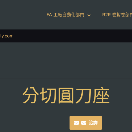
FA 工廠自動化部門
R2R 卷對卷部
ly.com
分切圓刀座
洽詢