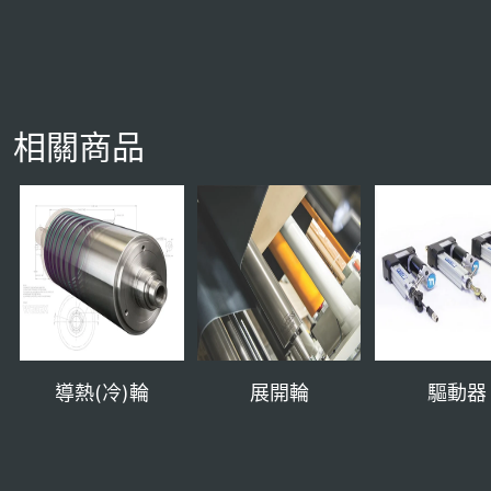
相關商品
導熱(冷)輪
展開輪
驅動器