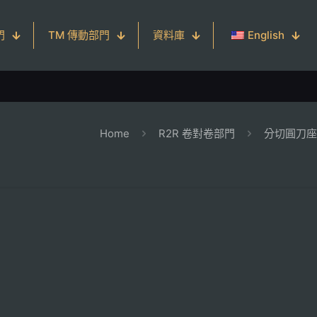
門
TM 傳動部門
資料庫
English
Home
R2R 卷對卷部門
分切圓刀座