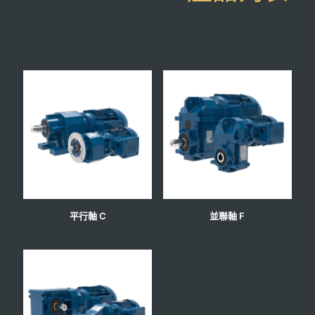
平行軸 C
並聯軸 F